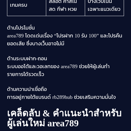
สล็อต คาสิโน
บางเว็บเน้น
เกมครบ
สด กีฬา หวย
เฉพาะแนวเดียว
ด้านโปรโมชั่น
area789 โดดเด่นเรื่อง “โปรฝาก 10 รับ 100” และโปรคืน
ยอดเสีย ซึ่งบางเว็บอาจไม่มี
ด้านระบบฝาก-ถอน
ระบบออโต้และวอเลทของ area789 ช่วยให้ผู้เล่นทำ
รายการได้รวดเร็ว
ด้านความน่าเชื่อถือ
การอยู่ภายใต้แบรนด์ rb289hub ช่วยเสริมความมั่นใจ
เคล็ดลับ & คำแนะนำสำหรับ
ผู้เล่นใหม่ area789