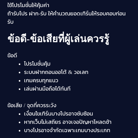
ใช้โปรโมชั่นให้คุ้มค่า
ถ้ารับโปร ฝาก-รับ ให้คำนวณยอดเทิร์นให้รอบคอบก่อน
รับ
ข้อดี-ข้อเสียที่ผู้เล่นควรรู้
ข้อดี
โปรโมชั่นคุ้ม
ระบบฝากถอนออโต้ & วอเลท
เกมครบทุกแนว
เล่นผ่านมือถือได้ทันที
ข้อเสีย / จุดที่ควรระวัง
เงื่อนไขเทิร์นบางโปรอาจซับซ้อน
หากเว็บไม่เสถียร อาจเจอปัญหาโหลดช้า
บางโปรอาจจำกัดเฉพาะเกมบางประเภท