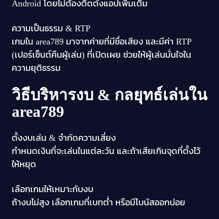
Android โดยไม่ต้องติดตั้งแอปเพิ่มเติม
ความเป็นธรรม & RTP
เกมใน area789 มาจากค่ายที่มีชื่อเสียง และมีค่า RTP
(เปอร์เซ็นต์คืนผู้เล่น) ที่เปิดเผย ช่วยให้ผู้เล่นมั่นใจใน
ความยุติธรรม
วิธีบริหารงบ & กลยุทธ์เล่นใน
area789
ตั้งงบเล่น & จำกัดความเสี่ยง
กำหนดเงินที่จะเล่นในแต่ละวัน และถ้าเสียเกินจุดที่ตั้งไว้
ให้หยุด
เลือกเกมให้เหมาะกับงบ
ถ้างบไม่สูง เลือกเกมที่เบทต่ำ หรือมีโบนัสออกบ่อย