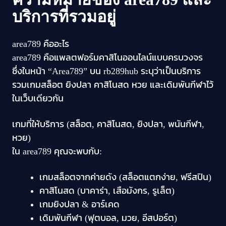
บริการที่รวมอยู่
area789 คืออะไร
area789 คือแพลตฟอร์มคาสิโนออนไลน์แบบครบวงจร
ซึ่งในหน้า “Area789” บน rb289hub ระบุว่าเป็นบริการ
รวมเกมสล็อต ยิงปลา คาสิโนสด หวย และเดิมพันกีฬาไว้
ในเว็บเดียวกัน
เกมที่ให้บริการ (สล็อต, คาสิโนสด, ยิงปลา, พนันกีฬา,
หวย)
ใน area789 คุณจะพบกับ:
เกมสล็อตจากค่ายดัง (สล็อตแตกง่าย, ฟรีสปิน)
คาสิโนสด (บาคาร่า, เสือมังกร, รูเล็ต)
เกมยิงปลา & อาร์เคด
เดิมพันกีฬา (ฟุตบอล, มวย, อีสปอร์ต)