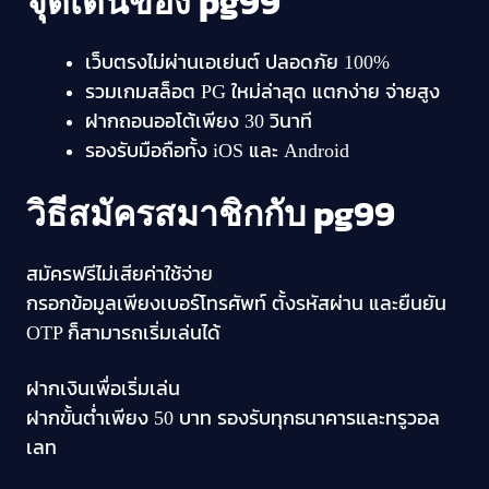
จุดเด่นของ pg99
เว็บตรงไม่ผ่านเอเย่นต์ ปลอดภัย 100%
รวมเกมสล็อต PG ใหม่ล่าสุด แตกง่าย จ่ายสูง
ฝากถอนออโต้เพียง 30 วินาที
รองรับมือถือทั้ง iOS และ Android
วิธีสมัครสมาชิกกับ pg99
สมัครฟรีไม่เสียค่าใช้จ่าย
กรอกข้อมูลเพียงเบอร์โทรศัพท์ ตั้งรหัสผ่าน และยืนยัน
OTP ก็สามารถเริ่มเล่นได้
ฝากเงินเพื่อเริ่มเล่น
ฝากขั้นต่ำเพียง 50 บาท รองรับทุกธนาคารและทรูวอล
เลท