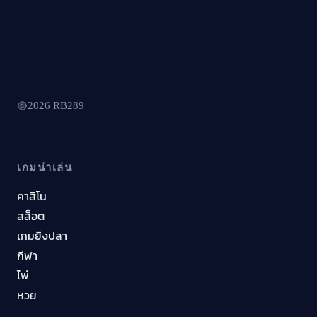
2026 RB289
เกมน่าเล่น
คาสิโน
สล็อต
เกมยิงปลา
กีฬา
ไพ่
หวย