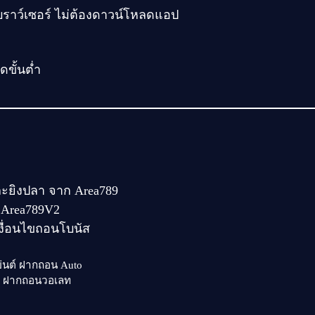
เบราว์เซอร์ ไม่ต้องดาวน์โหลดแอป
ดขั้นต่ำ
ละยิงปลา จาก Area789
 Area789V2
งื่อนไขถอนโบนัส
ย่นต์ ฝากถอน Auto
ต้ ฝากถอนวอเลท