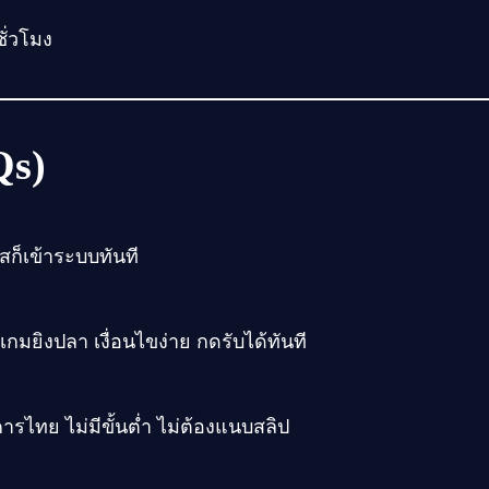
ั่วโมง
Qs)
สก็เข้าระบบทันที
กมยิงปลา เงื่อนไขง่าย กดรับได้ทันที
รไทย ไม่มีขั้นต่ำ ไม่ต้องแนบสลิป