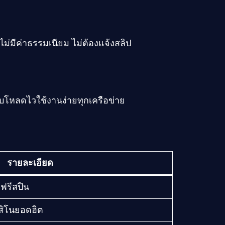
ม่มีค่าธรรมเนียม ไม่ต้องแจ้งสลิป
ว็บโหลดไวใช้งานง่ายทุกเครือข่าย
รายละเอียด
์ฟรีสปิน
ิโนยอดฮิต