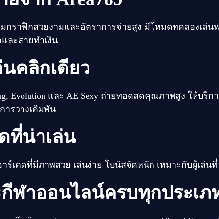
มกราฟิกสวยงามและอัตราการจ่ายสูง มีโหมดทดลองเล่นฟรี
นุกและสายทำเงิน
่นคลิกเดียว
ng, Evolution และ AE Sexy ถ่ายทอดสดคุณภาพสูง ให้บริกา
นการวางเดิมพัน
ที่น่าเล่น
เคดที่มีภาพสวย เล่นง่าย โบนัสจัดหนัก เหมาะกับผู้เล่น
กีฬาออนไลน์ครบทุกประเภ