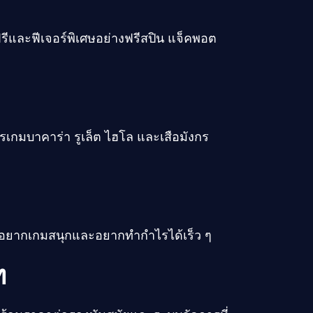
และฟีเจอร์พิเศษอย่างฟรีสปิน แจ็คพอต
รเกมบาคาร่า รูเล็ต ไฮโล และเสือมังกร
ที่อยากเกมสนุกและอยากทำกำไรได้เร็ว ๆ
ท