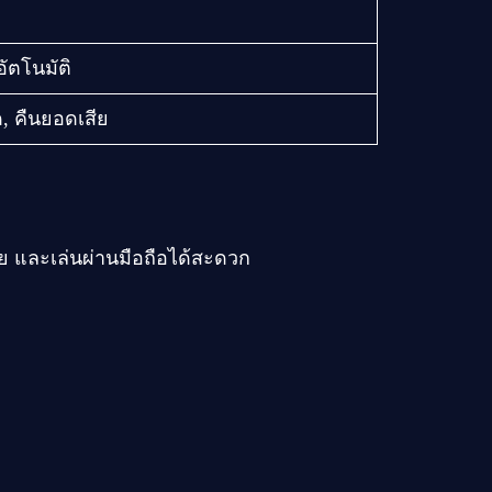
ัตโนมัติ
ด, คืนยอดเสีย
ัย และเล่นผ่านมือถือได้สะดวก