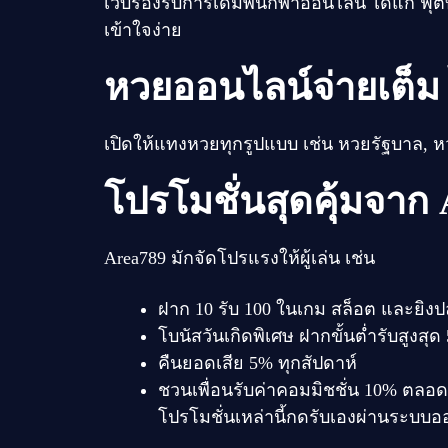
เว็บรองรับการเดิมพันกีฬาออนไลน์ ได้แก่ ฟุ
เข้าใจง่าย
หวยออนไลน์จ่ายเต็ม ไ
เปิดให้แทงหวยทุกรูปแบบ เช่น หวยรัฐบาล, ห
โปรโมชั่นสุดคุ้มจาก
Area789 มักจัดโปรแรงให้ผู้เล่น เช่น
ฝาก 10 รับ 100 ในเกม สล็อต และยิง
โบนัสวันเกิดพิเศษ ฝากขั้นต่ำรับสูงสุด
คืนยอดเสีย 5% ทุกสัปดาห์
ชวนเพื่อนรับค่าคอมมิชชั่น 10% ตลอด
โปรโมชั่นเหล่านี้กดรับเองผ่านระบบออ