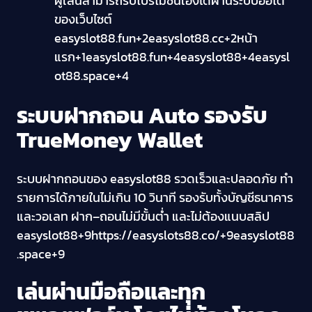
ผู้เล่นสามารถรับโปรโมชั่นเองได้ผ่านระบบออโต้
ของเว็บไซต์
easyslot88.fun+2easyslot88.cc+2
หน้า
แรก+1
easyslot88.fun+4easyslot88+4easysl
ot88.space+4
ระบบฝากถอน Auto รองรับ
TrueMoney Wallet
ระบบฝากถอนของ easyslot88 รวดเร็วและปลอดภัย ทำ
รายการได้ภายในไม่เกิน 10 วินาที รองรับทั้งบัญชีธนาคาร
และวอเลท ฝาก–ถอนไม่มีขั้นต่ำ และไม่ต้องแนบสลิป
easyslot88+9https://easyslots88.co/+9easyslot88
.space+9
เล่นผ่านมือถือและทุก