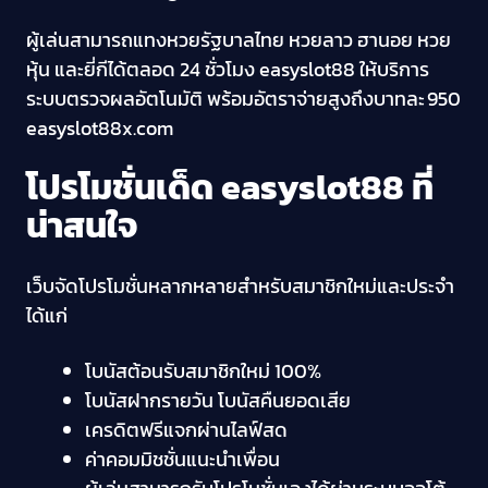
ผู้เล่นสามารถแทงหวยรัฐบาลไทย หวยลาว ฮานอย หวย
หุ้น และยี่กีได้ตลอด 24 ชั่วโมง easyslot88 ให้บริการ
ระบบตรวจผลอัตโนมัติ พร้อมอัตราจ่ายสูงถึงบาทละ 950
easyslot88x.com
โปรโมชั่นเด็ด easyslot88 ที่
น่าสนใจ
เว็บจัดโปรโมชั่นหลากหลายสำหรับสมาชิกใหม่และประจำ
ได้แก่
โบนัสต้อนรับสมาชิกใหม่ 100%
โบนัสฝากรายวัน โบนัสคืนยอดเสีย
เครดิตฟรีแจกผ่านไลฟ์สด
ค่าคอมมิชชั่นแนะนำเพื่อน