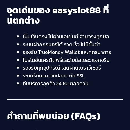
จุดเด่นของ easyslot88 ที่
แตกต่าง
เป็นเว็บตรง ไม่ผ่านเอเย่นต์ จ่ายจริงทุกบิล
ระบบฝากถอนออโต้ รวดเร็ว ไม่มีขั้นต่ำ
รองรับ TrueMoney Wallet และทุกธนาคาร
โปรโมชั่นเครดิตฟรีและโบนัสเยอะ แจกจริง
รองรับทุกอุปกรณ์ เล่นผ่านเบราว์เซอร์
ระบบรักษาความปลอดภัย SSL
ทีมบริการลูกค้า 24 ชม.ตลอดวัน
คำถามที่พบบ่อย (FAQs)